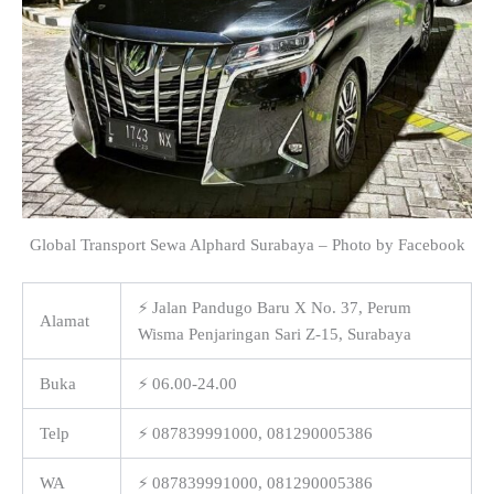
Global Transport Sewa Alphard Surabaya – Photo by Facebook
⚡ Jalan Pandugo Baru X No. 37, Perum
Alamat
Wisma Penjaringan Sari Z-15, Surabaya
Buka
⚡ 06.00-24.00
Telp
⚡ 087839991000, 081290005386
WA
⚡ 087839991000, 081290005386