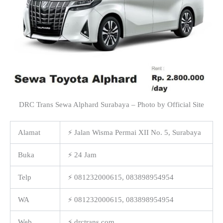
DRC Trans Sewa Alphard Surabaya – Photo by Official Site
Alamat
⚡ Jalan Wisma Permai XII No. 5, Surabaya
Buka
⚡ 24 Jam
Telp
⚡ 081232000615, 083898954954
WA
⚡ 081232000615, 083898954954
Web
⚡ drctrans.com