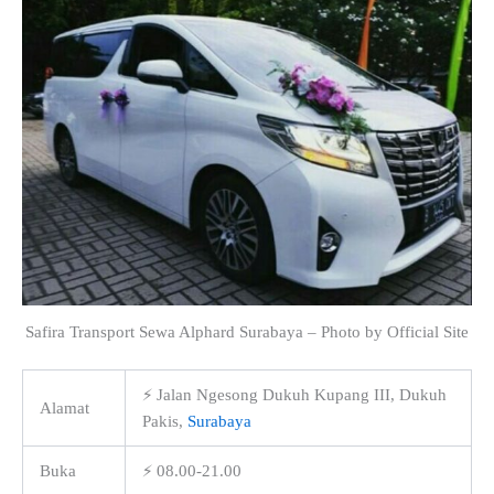
Safira Transport Sewa Alphard Surabaya – Photo by Official Site
⚡ Jalan Ngesong Dukuh Kupang III, Dukuh
Alamat
Pakis,
Surabaya
Buka
⚡ 08.00-21.00