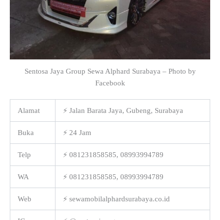
Sentosa Jaya Group Sewa Alphard Surabaya – Photo by
Facebook
Alamat
⚡ Jalan Barata Jaya, Gubeng, Surabaya
Buka
⚡ 24 Jam
Telp
⚡ 081231858585, 08993994789
WA
⚡ 081231858585, 08993994789
Web
⚡ sewamobilalphardsurabaya.co.id