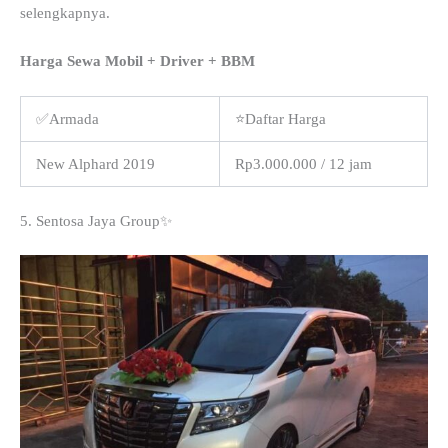
selengkapnya.
Harga Sewa Mobil + Driver + BBM
✅Armada
⭐Daftar Harga
New Alphard 2019
Rp3.000.000 / 12 jam
5. Sentosa Jaya Group✨