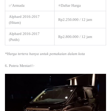
✅Armada
⭐Daftar Harga
Alphard 2016-2017
Rp2.250.000 / 12 jam
(Hitam)
Alphard 2016-2017
Rp2.800.000 / 12 jam
(Putih)
*Harga tertera hanya untuk pemakaian dalam kota
6. Putera Mentari✨