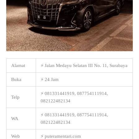
Alamat
⚡ Jalan Medayu Selatan III No. 11, Surabaya
Buka
⚡ 24 Jam
⚡ 081331441919, 087754111914,
Telp
082122482134
⚡ 081331441919, 087754111914,
WA
082122482134
Web
⚡ puteramentari.com