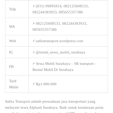
⚡ (031) 99895814, 082125608533,
Telp
082244383933, 085655357386
⚡ 082125608533, 082244383933,
WA
085655357386
Web
⚡ safiratransport.wordpress.com
IG
⚡ @rental_sewa_mobil_surabaya
⚡ Sewa Mobil Surabaya – SR transport –
FB
Rental Mobil Di Surabaya
Tarif
⚡ Rp1.900.000
Mulai
Safira Transport adalah perusahaan jasa transportasi yang
melayani sewa Alphard Surabaya. Baik untuk kendaraan pesta