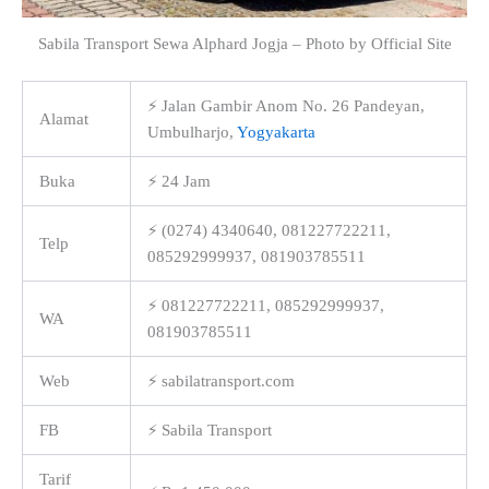
Sabila Transport Sewa Alphard Jogja – Photo by Official Site
⚡ Jalan Gambir Anom No. 26 Pandeyan,
Alamat
Umbulharjo,
Yogyakarta
Buka
⚡ 24 Jam
⚡ (0274) 4340640, 081227722211,
Telp
085292999937, 081903785511
⚡ 081227722211, 085292999937,
WA
081903785511
Web
⚡ sabilatransport.com
FB
⚡ Sabila Transport
Tarif