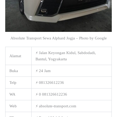
Absolute Transport Sewa Alphard Jogja – Photo by Google
⚡ Jalan Keyongan Kidul, Sabdodadi,
Alamat
Bantul, Yogyakarta
Buka
⚡ 24 Jam
Telp
⚡ 081326612236
WA
⚡ 0 081326612236
Web
⚡ absolute-transport.com