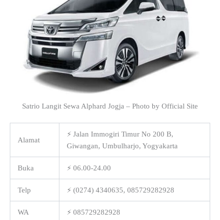
Satrio Langit Sewa Alphard Jogja – Photo by Official Site
⚡ Jalan Immogiri Timur No 200 B,
Alamat
Giwangan, Umbulharjo, Yogyakarta
Buka
⚡ 06.00-24.00
Telp
⚡ (0274) 4340635, 085729282928
WA
⚡ 085729282928