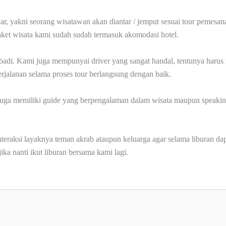
Car, yakni seorang wisatawan akan diantar / jemput sesuai tour pemesa
ket wisata kami sudah sudah termasuk akomodasi hotel.
ibadi. Kami juga mempunyai driver yang sangat handal, tentunya haru
jalanan selama proses tour berlangsung dengan baik.
i juga memiliki guide yang berpengalaman dalam wisata maupun speaking
interaksi layaknya teman akrab ataupun keluarga agar selama liburan 
ika nanti ikut liburan bersama kami lagi.