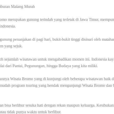
Liburan Malang Murah
romo merupakan gunung terindah yang terletak di Jawa Timur, mempuny
 Indonesia.
gunung penanjakan di pagi hari, bukit-bukit tinggi disinari oleh mataha
am yang sejuk.
leh sejumlah wisatawan untuk mengabadikan momen ini. Indonesia kay
ulai dari Pantai, Pegunungan, hingga Budaya yang kita miliki.
usnya Wisata Bromo yang di kunjungi oleh beberapa wisatawan baik
rmudah program touring yang hendak mengunjungi Wisata Bromo dan be
n bisa berlibur sesuka hati dengan rekan maupun keluarga. Kesibukan
a atau tidak punya waktu untuk berlibur.