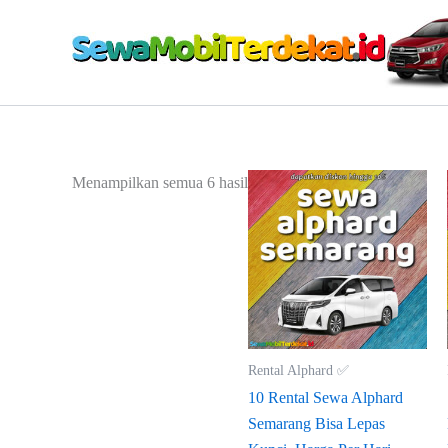
Lewati
ke
konten
Diurutkan
Menampilkan semua 6 hasil
menurut
yang
terbaru
Rental Alphard ✅
10 Rental Sewa Alphard
Semarang Bisa Lepas