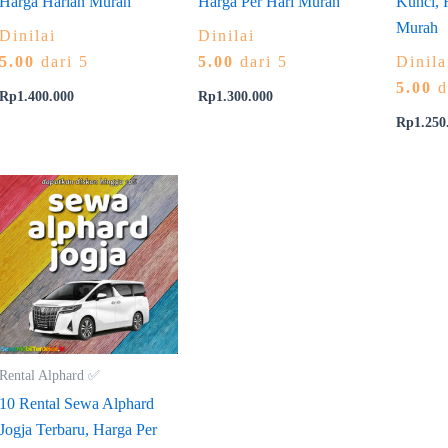
Harga Harian Murah
Harga Per Hari Murah
Kunci, 
Murah
Dinilai
Dinilai
5.00
dari 5
5.00
dari 5
Dinila
5.00
d
Rp
1.400.000
Rp
1.300.000
Rp
1.250
Rental Alphard ✅
10 Rental Sewa Alphard
Jogja Terbaru, Harga Per