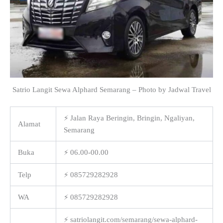
Satrio Langit Sewa Alphard Semarang – Photo by Jadwal Travel
⚡ Jalan Raya Beringin, Bringin, Ngaliyan,
Alamat
Semarang
Buka
⚡ 06.00-00.00
Telp
⚡ 085729282928
WA
⚡ 085729282928
⚡ satriolangit.com/semarang/sewa-alphard-