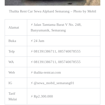
Thalita Rent Car Sewa Alphard Semarang – Photo by Mobil
⚡ Jalan Tamtama Barat V No. 248,
Alamat
Banyumanik, Semarang
Buka
⚡ 24 Jam
Telp
⚡ 081391386711, 085740078555
WA
⚡ 081391386711, 085740078555
Web
⚡ thalita-rentcar.com
IG
⚡ @sewa_mobil_semarang01
Tarif
⚡ Rp2.300.000
Mulai