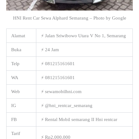
HNI Rent Car Sewa Alphard Semarang – Photo by Google
Alamat
⚡ Jalan Sriwibowo Utara V No 1, Semarang
Buka
⚡ 24 Jam
Telp
⚡ 081215161601
WA
⚡ 081215161601
Web
⚡ sewamobilhni.com
IG
⚡ @hni_rentcar_semarang
FB
⚡ Rental Mobil semarang II Hni rentcar
Tarif
⚡ Rp2.000.000