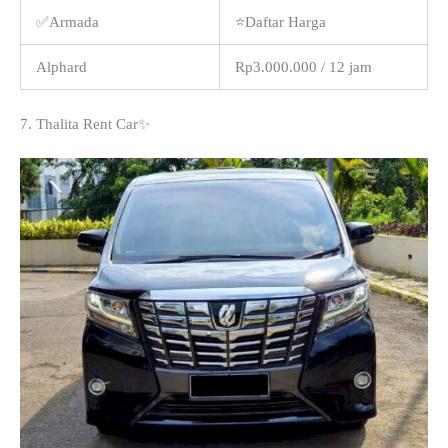
✅Armada
⭐Daftar Harga
Alphard
Rp3.000.000 / 12 jam
7. Thalita Rent Car✨