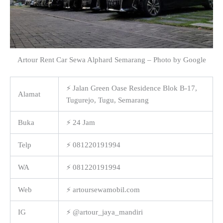
Artour Rent Car Sewa Alphard Semarang – Photo by Google
⚡ Jalan Green Oase Residence Blok B-17,
Alamat
Tugurejo, Tugu, Semarang
Buka
⚡ 24 Jam
Telp
⚡ 081220191994
WA
⚡ 081220191994
Web
⚡ artoursewamobil.com
IG
⚡ @artour_jaya_mandiri