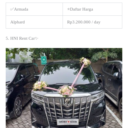
✅Armada
⭐Daftar Harga
Alphard
Rp3.200.000 / day
5. HNI Rent Car✨