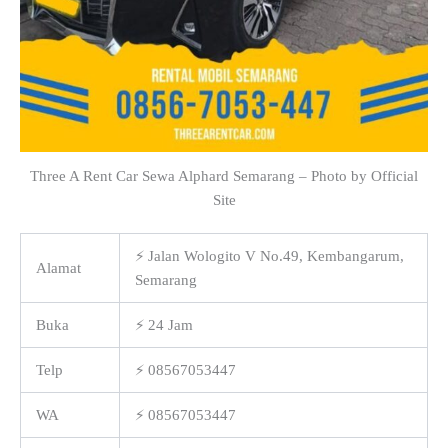
Three A Rent Car Sewa Alphard Semarang – Photo by Official
Site
⚡ Jalan Wologito V No.49, Kembangarum,
Alamat
Semarang
Buka
⚡ 24 Jam
Telp
⚡ 08567053447
WA
⚡ 08567053447