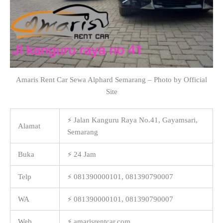
Amaris Rent Car Sewa Alphard Semarang – Photo by Official
Site
⚡ Jalan Kanguru Raya No.41, Gayamsari,
Alamat
Semarang
Buka
⚡ 24 Jam
Telp
⚡ 081390000101, 081390790007
WA
⚡ 081390000101, 081390790007
Web
⚡ amarisrentcar.com