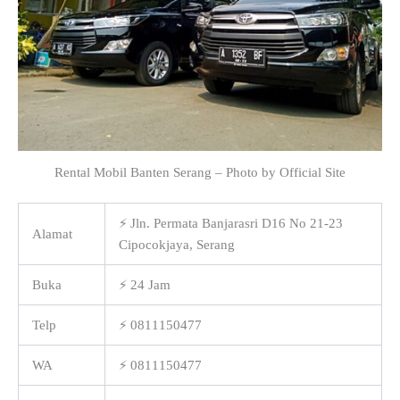
Rental Mobil Banten Serang – Photo by Official Site
⚡ Jln. Permata Banjarasri D16 No 21-23
Alamat
Cipocokjaya, Serang
Buka
⚡ 24 Jam
Telp
⚡ 0811150477
WA
⚡ 0811150477