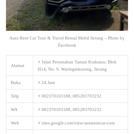
Aura Rent Car Tour & Travel Rental Mobil Serang – Photo by
Facebook
⚡ Jalan Perumahan Taman Krakatau, Blok
Alamat
H14, No. 9, Waringinkurung, Serang
Buka
⚡ 24 Jam
Telp
⚡ 082370103188, 085283703232
WA
⚡ 082370103188, 085283703232
Web
⚡ sites.google.com/view/aurarentcar-com