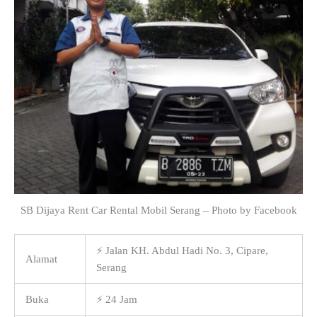
SB Dijaya Rent Car Rental Mobil Serang – Photo by Facebook
⚡ Jalan KH. Abdul Hadi No. 3, Cipare,
Alamat
Serang
Buka
⚡ 24 Jam