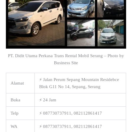
PT. Didit Utama Perkasa Trans Rental Mobil Serang – Photo by
Business Site
⚡ Jalan Perum Sepang Mountain Residebce
Alamat
Blok G11 No 14, Sepang, Serang
Buka
⚡ 24 Jam
Telp
⚡ 087730737911, 082112861417
WA
⚡ 087730737911, 082112861417