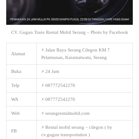
CV. Gugun Trans Rental Mobil Serang – Photo by Facebook
⚡ Jalan Raya Serang Cilegon KM 7
Alamat
Pelamunan, Karamatwatu, Serang
Buka
⚡ 24 Jam
Telp
⚡ 087772542270
WA
⚡ 087772542270
Web
⚡ serangrentalmobil.com
⚡ Rental mobil serang – cilegon ( by
FB
cv.gugun transportation )