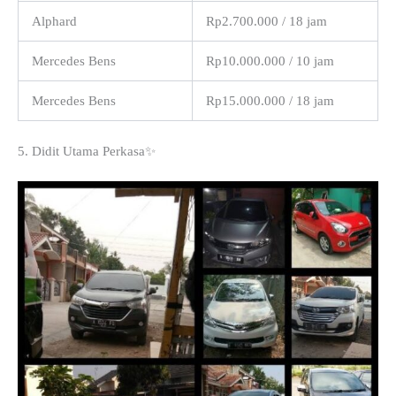
Alphard
Rp2.700.000 / 18 jam
Mercedes Bens
Rp10.000.000 / 10 jam
Mercedes Bens
Rp15.000.000 / 18 jam
5. Didit Utama Perkasa✨