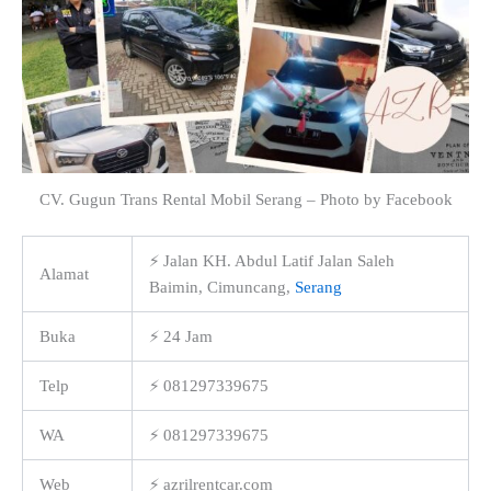
CV. Gugun Trans Rental Mobil Serang – Photo by Facebook
⚡ Jalan KH. Abdul Latif Jalan Saleh
Alamat
Baimin, Cimuncang,
Serang
Buka
⚡ 24 Jam
Telp
⚡ 081297339675
WA
⚡ 081297339675
Web
⚡ azrilrentcar.com