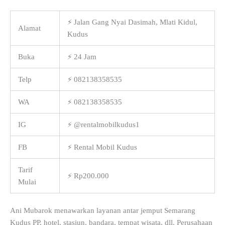
⚡ Jalan Gang Nyai Dasimah, Mlati Kidul,
Alamat
Kudus
Buka
⚡ 24 Jam
Telp
⚡ 082138358535
WA
⚡ 082138358535
IG
⚡ @rentalmobilkudus1
FB
⚡ Rental Mobil Kudus
Tarif
⚡ Rp200.000
Mulai
Ani Mubarok menawarkan layanan antar jemput Semarang
Kudus PP, hotel, stasiun, bandara, tempat wisata, dll. Perusahaan