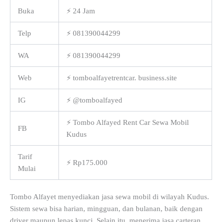
Buka
⚡ 24 Jam
Telp
⚡ 081390044299
WA
⚡ 081390044299
Web
⚡ tomboalfayetrentcar. business.site
IG
⚡ @tomboalfayed
⚡ Tombo Alfayed Rent Car Sewa Mobil
FB
Kudus
Tarif
⚡ Rp175.000
Mulai
Tombo Alfayet menyediakan jasa sewa mobil di wilayah Kudus.
Sistem sewa bisa harian, mingguan, dan bulanan, baik dengan
driver maupun lepas kunci. Selain itu, menerima jasa carteran,