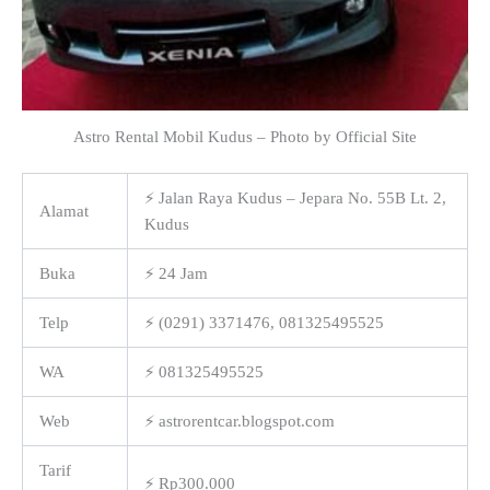
Astro Rental Mobil Kudus – Photo by Official Site
⚡ Jalan Raya Kudus – Jepara No. 55B Lt. 2,
Alamat
Kudus
Buka
⚡ 24 Jam
Telp
⚡ (0291) 3371476, 081325495525
WA
⚡ 081325495525
Web
⚡ astrorentcar.blogspot.com
Tarif
⚡ Rp300.000