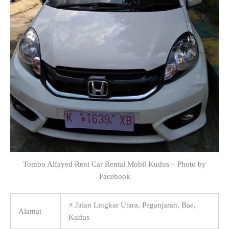
Tombo Alfayed Rent Car Rental Mobil Kudus – Photo by
Facebook
⚡ Jalan Lingkar Utara, Peganjaran, Bae,
Alamat
Kudus