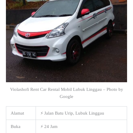
Violashofi Rent Car Rental Mobil Lubuk Linggau – Photo by
Google
Alamat
⚡ Jalan Batu Urip, Lubuk Linggau
Buka
⚡ 24 Jam