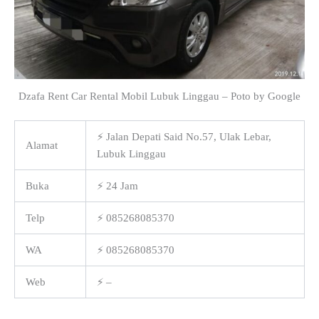
Dzafa Rent Car Rental Mobil Lubuk Linggau – Poto by Google
⚡ Jalan Depati Said No.57, Ulak Lebar,
Alamat
Lubuk Linggau
Buka
⚡ 24 Jam
Telp
⚡ 085268085370
WA
⚡ 085268085370
Web
⚡ –