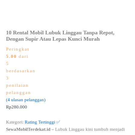
10 Rental Mobil Lubuk Linggau Tanpa Repot,
Dengan Supir Atau Lepas Kunci Murah
Peringkat
5.00
dari
5
berdasarkan
3
penilaian
pelanggan
(
4
ulasan pelanggan)
Rp
280.000
Kategori:
Rating Tertinggi ✅
SewaMobilTerdekat.id –
Lubuk Linggau kini tumbuh menjadi