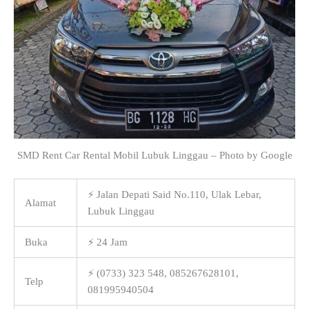
SMD Rent Car Rental Mobil Lubuk Linggau – Photo by Google
⚡ Jalan Depati Said No.110, Ulak Lebar,
Alamat
Lubuk Linggau
Buka
⚡ 24 Jam
⚡ (0733) 323 548, 085267628101,
Telp
081995940504