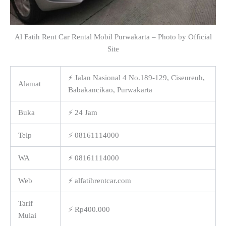
Al Fatih Rent Car Rental Mobil Purwakarta – Photo by Official
Site
⚡ Jalan Nasional 4 No.189-129, Ciseureuh,
Alamat
Babakancikao, Purwakarta
Buka
⚡ 24 Jam
Telp
⚡ 08161114000
WA
⚡ 08161114000
Web
⚡ alfatihrentcar.com
Tarif
⚡ Rp400.000
Mulai