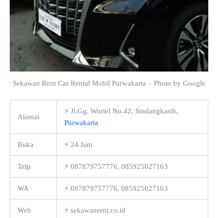
Sekawan Rent Car Rental Mobil Purwakarta – Photo by Google
⚡ Jl.Gg. Wortel No.42, Sindangkasih,
Alamat
Purwakarta
Buka
⚡ 24 Jam
Telp
⚡ 087879757776, 085925027163
WA
⚡ 087879757776, 085925027163
Web
⚡ sekawanrent.co.id