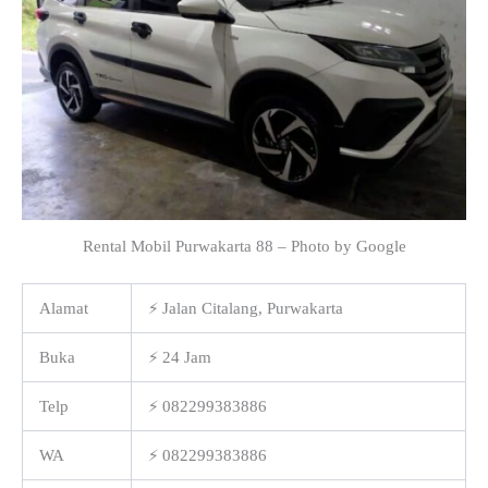
Rental Mobil Purwakarta 88 – Photo by Google
Alamat
⚡ Jalan Citalang, Purwakarta
Buka
⚡ 24 Jam
Telp
⚡ 082299383886
WA
⚡ 082299383886