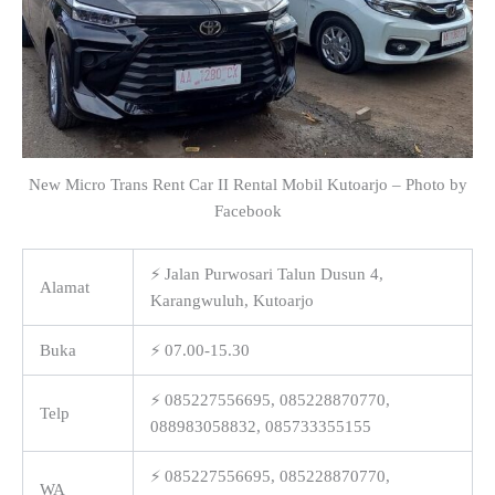
New Micro Trans Rent Car II Rental Mobil Kutoarjo – Photo by
Facebook
⚡ Jalan Purwosari Talun Dusun 4,
Alamat
Karangwuluh, Kutoarjo
Buka
⚡ 07.00-15.30
⚡ 085227556695, 085228870770,
Telp
088983058832, 085733355155
⚡ 085227556695, 085228870770,
WA