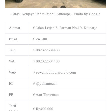
Garasi Kenjaya Rental Mobil Kutoarjo – Photo by Google
Alamat
⚡ Jalan Letjen S. Parman No.19, Kutoarjo
Buka
⚡ 24 Jam
Telp
⚡ 082322534433
WA
⚡ 082322534433
Web
⚡ sewamobilpurworejo.com
IG
⚡ @yuliantoaan
FB
⚡ Aan Threeman
Tarif
⚡ Rp400.000