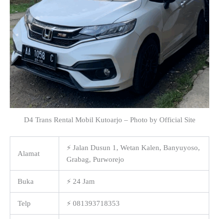
D4 Trans Rental Mobil Kutoarjo – Photo by Official Site
⚡ Jalan Dusun 1, Wetan Kalen, Banyuyoso,
Alamat
Grabag, Purworejo
Buka
⚡ 24 Jam
Telp
⚡ 081393718353