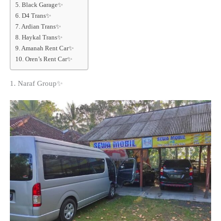
5. Black Garage✨
6. D4 Trans✨
7. Ardian Trans✨
8. Haykal Trans✨
9. Amanah Rent Car✨
10. Oren’s Rent Car✨
1. Naraf Group✨