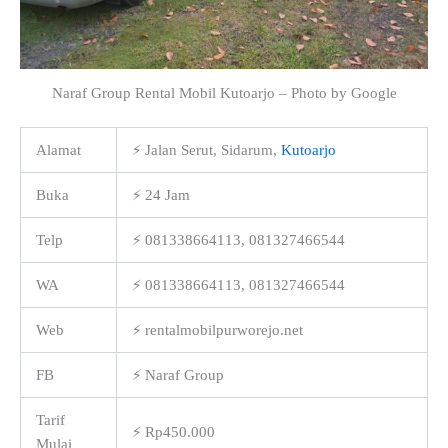
Naraf Group Rental Mobil Kutoarjo – Photo by Google
Alamat
⚡ Jalan Serut, Sidarum,
Kutoarjo
Buka
⚡ 24 Jam
Telp
⚡ 081338664113, 081327466544
WA
⚡ 081338664113, 081327466544
Web
⚡ rentalmobilpurworejo.net
FB
⚡ Naraf Group
Tarif
⚡ Rp450.000
Mulai