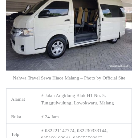
Nahwa Travel Sewa Hiace Malang – Photo by Official Site
⚡ Jalan Angklung Blok H1 No. 5,
Alamat
Tunggulwulung, Lowokwaru, Malang
Buka
⚡ 24 Jam
⚡ 082221147774, 082230333144,
Telp
085369199944, 085655500862