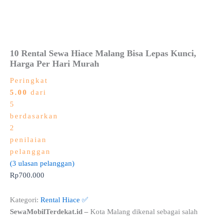
10 Rental Sewa Hiace Malang Bisa Lepas Kunci,
Harga Per Hari Murah
Peringkat
5.00
dari
5
berdasarkan
2
penilaian
pelanggan
(
3
ulasan pelanggan)
Rp
700.000
Kategori:
Rental Hiace ✅
SewaMobilTerdekat.id –
Kota Malang dikenal sebagai salah