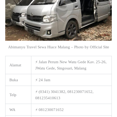
Abimanyu Travel Sewa Hiace Malang – Photo by Official Site
⚡ Jalan Perum New Watu Gede Kav. 25-26,
Alamat
JWatu Gede, Singosari, Malang
Buka
⚡ 24 Jam
⚡ (0341) 3041382, 081230071652,
Telp
081235410613
WA
⚡ 081230071652