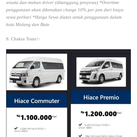
wisata dan makan driver (ditanggung penyewa) *Overtime
penggunaan akan dikenakan charge 10% per jam dari biaya
sewa perhari *Harga Sewa diatas untuk penggunaan dalam
kota
Malang dan Batu
8. Chakra Trans✨