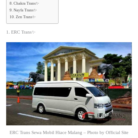
8. Chakra Trans✨
9. Nayfa Trans✨
10. Zen Trans✨
1. ERC Trans✨
ERC Trans Sewa Mobil Hiace Malang – Photo by Official Site