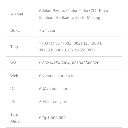
⚡ Jalan Perum. Graha Pelita C34, Raya
Alamat
Bamban, Asrikaton, Pakis, Malang
Buka
⚡ 24 Jam
⚡ (0341) 9177882, 082142543004,
Telp
081333639600, 081945500820
WA
⚡ 082142543004, 081945500820
Web
⚡ vitatransport.co.id
IG
⚡ @vitatransport
FB
⚡ Vita Transport
Tarif
⚡ Rp1.000.000
Mulai