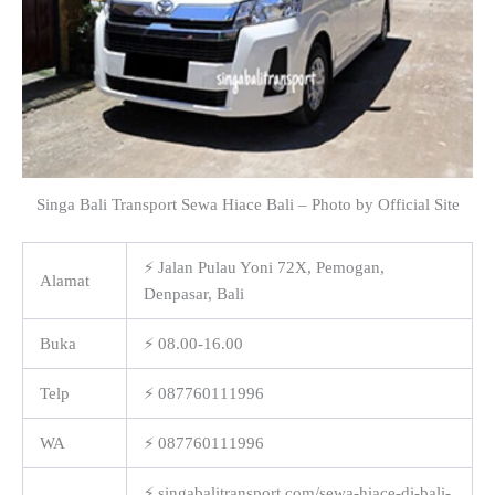
Singa Bali Transport Sewa Hiace Bali – Photo by Official Site
⚡ Jalan Pulau Yoni 72X, Pemogan,
Alamat
Denpasar, Bali
Buka
⚡ 08.00-16.00
Telp
⚡ 087760111996
WA
⚡ 087760111996
⚡ singabalitransport.com/sewa-hiace-di-bali-