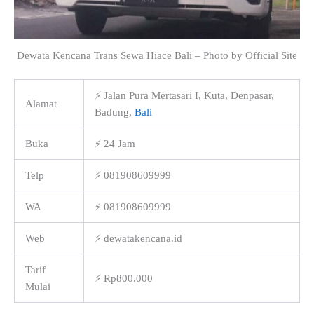
Dewata Kencana Trans Sewa Hiace Bali – Photo by Official Site
⚡ Jalan Pura Mertasari I, Kuta, Denpasar,
Alamat
Badung,
Bali
Buka
⚡ 24 Jam
Telp
⚡ 081908609999
WA
⚡ 081908609999
Web
⚡ dewatakencana.id
Tarif
⚡ Rp800.000
Mulai