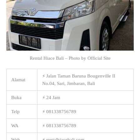
Rental Hiace Bali – Photo by Official Site
⚡ Jalan Taman Baruna Bougenville II
Alamat
No.04, Sari, Jimbaran, Bali
Buka
⚡ 24 Jam
Telp
⚡ 081338756789
WA
⚡ 081338756789
Web
⚡ rentalhiacebali.com