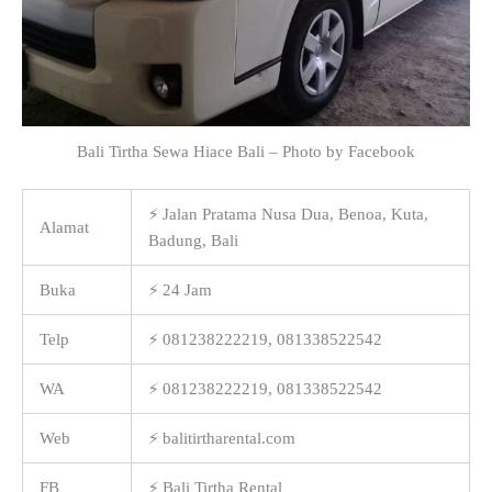
Bali Tirtha Sewa Hiace Bali – Photo by Facebook
⚡ Jalan Pratama Nusa Dua, Benoa, Kuta,
Alamat
Badung, Bali
Buka
⚡ 24 Jam
Telp
⚡ 081238222219, 081338522542
WA
⚡ 081238222219, 081338522542
Web
⚡ balitirtharental.com
FB
⚡ Bali Tirtha Rental