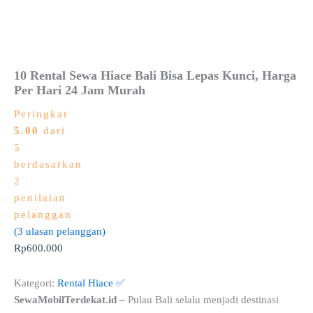
10 Rental Sewa Hiace Bali Bisa Lepas Kunci, Harga
Per Hari 24 Jam Murah
Peringkat
5.00
dari
5
berdasarkan
2
penilaian
pelanggan
(
3
ulasan pelanggan)
Rp
600.000
Kategori:
Rental Hiace ✅
SewaMobilTerdekat.id –
Pulau Bali selalu menjadi destinasi