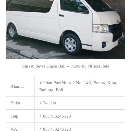
Ginasti Sewa Hiace Bali – Photo by Official Site
⚡ Jalan Puri Nusa 2 No. 149, Benoa, Kuta,
Alamat
Badung, Bali
Buka
⚡ 24 Jam
Telp
⚡ 087763246120
WA
⚡ 087763246120