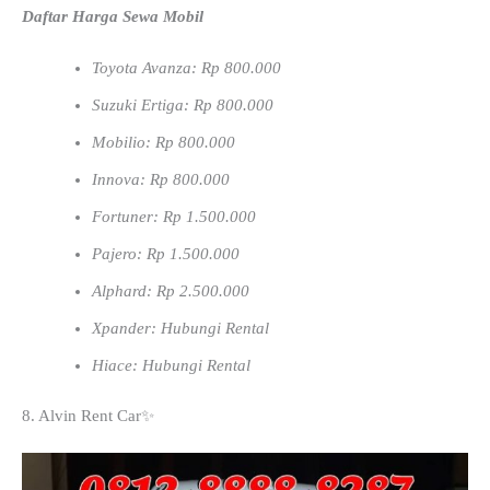
Daftar Harga Sewa Mobil
Toyota Avanza: Rp 800.000
Suzuki Ertiga: Rp 800.000
Mobilio: Rp 800.000
Innova: Rp 800.000
Fortuner: Rp 1.500.000
Pajero: Rp 1.500.000
Alphard: Rp 2.500.000
Xpander: Hubungi Rental
Hiace: Hubungi Rental
8. Alvin Rent Car✨