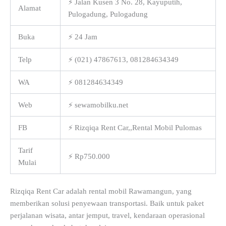
⚡ Jalan Kusen 3 No. 28, Kayuputih,
Alamat
Pulogadung, Pulogadung
Buka
⚡ 24 Jam
Telp
⚡ (021) 47867613, 081284634349
WA
⚡ 081284634349
Web
⚡ sewamobilku.net
FB
⚡ Rizqiqa Rent Car,,Rental Mobil Pulomas
Tarif
⚡ Rp750.000
Mulai
Rizqiqa Rent Car adalah rental mobil Rawamangun, yang
memberikan solusi penyewaan transportasi. Baik untuk paket
perjalanan wisata, antar jemput, travel, kendaraan operasional