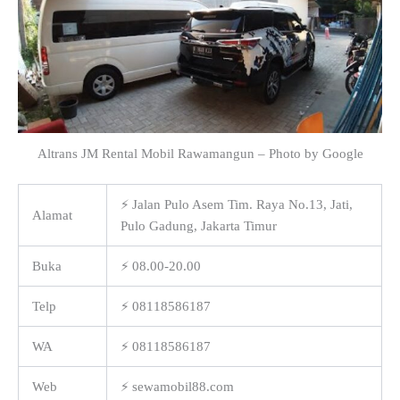
Altrans JM Rental Mobil Rawamangun – Photo by Google
⚡ Jalan Pulo Asem Tim. Raya No.13, Jati,
Alamat
Pulo Gadung, Jakarta Timur
Buka
⚡ 08.00-20.00
Telp
⚡ 08118586187
WA
⚡ 08118586187
Web
⚡ sewamobil88.com