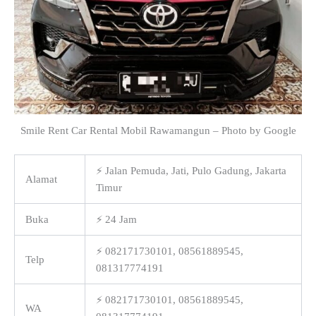
Smile Rent Car Rental Mobil Rawamangun – Photo by Google
⚡ Jalan Pemuda, Jati, Pulo Gadung, Jakarta
Alamat
Timur
Buka
⚡ 24 Jam
⚡ 082171730101, 08561889545,
Telp
081317774191
⚡ 082171730101, 08561889545,
WA