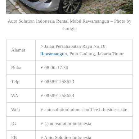
Auto Solution Indonesia Rental Mobil Rawamangun – Photo by
Google
⚡ Jalan Persahabatan Raya No.10,
Alamat
Rawamangun
, Pulo Gadung, Jakarta Timur
Buka
⚡ 08.00-17.30
Telp
⚡ 085891258623
WA
⚡ 085891258623
Web
⚡ autosolutionindonesiaoffice1. business.site
IG
⚡ @autosolutionindonesia
FB
⚡ Auto Solution Indonesia