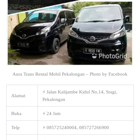
Aura Trans Rental Mobil Pekalongan – Photo by Facebook
⚡ Jalan Kalijambe Kidul No.14, Sragi,
Alamat
Pekalongan
Buka
⚡ 24 Jam
Telp
⚡ 085725240004, 085727266900