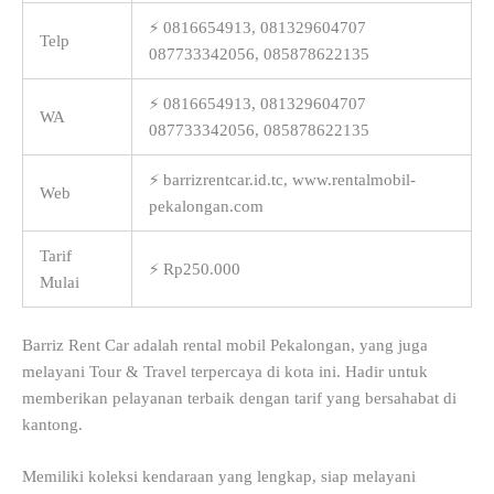
⚡ 0816654913, 081329604707
Telp
087733342056, 085878622135
⚡ 0816654913, 081329604707
WA
087733342056, 085878622135
⚡ barrizrentcar.id.tc, www.rentalmobil-
Web
pekalongan.com
Tarif
⚡ Rp250.000
Mulai
Barriz Rent Car adalah rental mobil Pekalongan, yang juga
melayani Tour & Travel terpercaya di kota ini. Hadir untuk
memberikan pelayanan terbaik dengan tarif yang bersahabat di
kantong.
Memiliki koleksi kendaraan yang lengkap, siap melayani