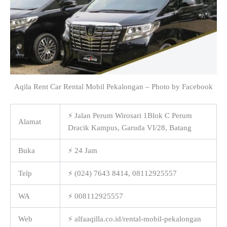
Aqila Rent Car Rental Mobil Pekalongan – Photo by Facebook
⚡ Jalan Perum Wirosari 1Blok C Perum
Alamat
Dracik Kampus, Garuda VI/28, Batang
Buka
⚡ 24 Jam
Telp
⚡ (024) 7643 8414, 08112925557
WA
⚡ 008112925557
Web
⚡ alfaaqilla.co.id/rental-mobil-pekalongan