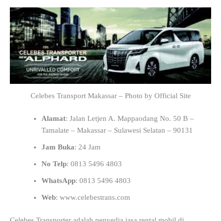
Celebes Transport Makassar – Photo by Official Site
Alamat
: Jalan Letjen A. Mappaodang No. 50 B –
Tamalate – Makassar – Sulawesi Selatan – 90131
Jam Buka
: 24 Jam
No Telp
: 0813 5496 4803
WhatsApp
: 0813 5496 4803
Web
: www.celebestrans.com
Celebes Transporter adalah penyedia jasa rental mobil di