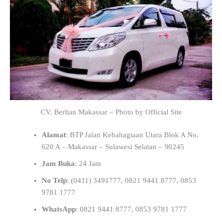
CV. Berlian Makassar – Photo by Official Site
Alamat
: BTP Jalan Kebahagiaan Utara Blok A No.
620 A – Makassar – Sulawesi Selatan – 90245
Jam Buka
: 24 Jam
No Telp
: (0411) 3491777, 0821 9441 8777, 0853
9781 1777
WhatsApp
: 0821 9441 8777, 0853 9781 1777