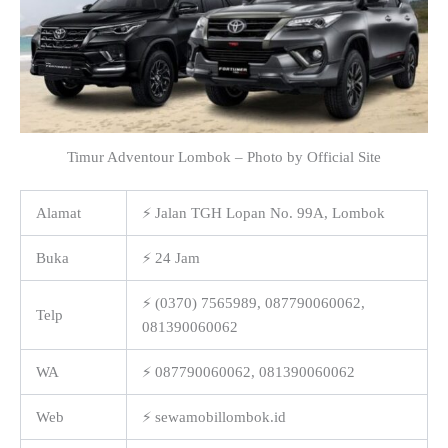
Timur Adventour Lombok – Photo by Official Site
Alamat
⚡ Jalan TGH Lopan No. 99A, Lombok
Buka
⚡ 24 Jam
⚡ (0370) 7565989, 087790060062,
Telp
081390060062
WA
⚡ 087790060062, 081390060062
Web
⚡ sewamobillombok.id