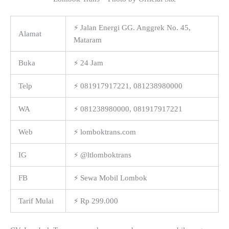
⚡ Jalan Energi GG. Anggrek No. 45,
Alamat
Mataram
Buka
⚡ 24 Jam
Telp
⚡ 081917917221, 081238980000
WA
⚡ 081238980000, 081917917221
Web
⚡ lomboktrans.com
IG
⚡ @ltlomboktrans
FB
⚡ Sewa Mobil Lombok
Tarif Mulai
⚡ Rp 299.000