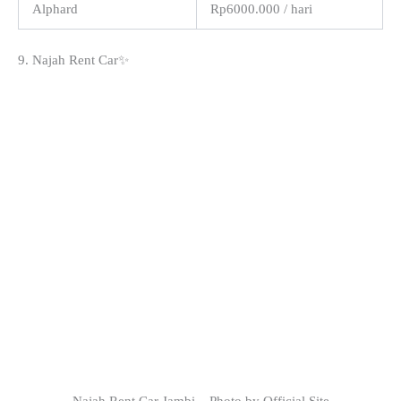
Alphard
Rp6000.000 / hari
9. Najah Rent Car✨
Najah Rent Car Jambi – Photo by Official Site