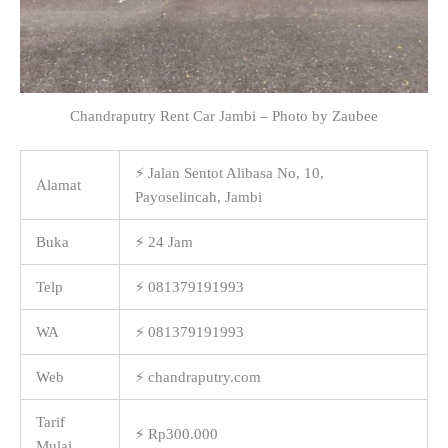
Chandraputry Rent Car Jambi – Photo by Zaubee
⚡ Jalan Sentot Alibasa No, 10,
Alamat
Payoselincah, Jambi
Buka
⚡ 24 Jam
Telp
⚡ 081379191993
WA
⚡ 081379191993
Web
⚡ chandraputry.com
Tarif
⚡ Rp300.000
Mulai