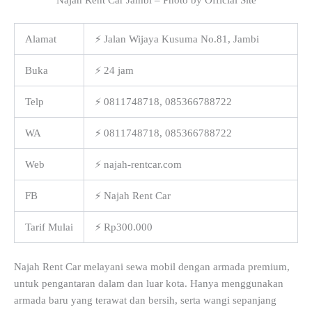
Alamat
⚡ Jalan Wijaya Kusuma No.81, Jambi
Buka
⚡ 24 jam
Telp
⚡ 0811748718, 085366788722
WA
⚡ 0811748718, 085366788722
Web
⚡ najah-rentcar.com
FB
⚡ Najah Rent Car
Tarif Mulai
⚡ Rp300.000
Najah Rent Car melayani sewa mobil dengan armada premium,
untuk pengantaran dalam dan luar kota. Hanya menggunakan
armada baru yang terawat dan bersih, serta wangi sepanjang