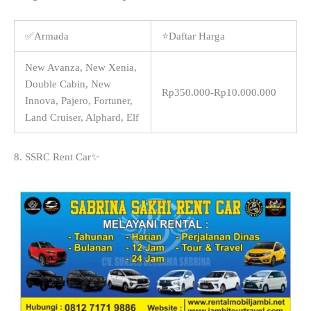
✅Armada
⭐Daftar Harga
New Avanza, New Xenia,
Double Cabin, New
Rp350.000-Rp10.000.000
Innova, Pajero, Fortuner,
Land Cruiser, Alphard, Elf
8. SSRC Rent Car✨