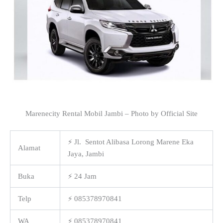
Marenecity Rental Mobil Jambi – Photo by Official Site
⚡ Jl. Sentot Alibasa Lorong Marene Eka
Alamat
Jaya, Jambi
Buka
⚡ 24 Jam
Telp
⚡ 085378970841
WA
⚡ 085378970841