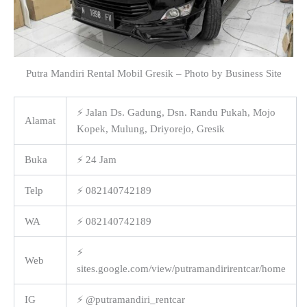
Putra Mandiri Rental Mobil Gresik – Photo by Business Site
⚡ Jalan Ds. Gadung, Dsn. Randu Pukah, Mojo
Alamat
Kopek, Mulung, Driyorejo, Gresik
Buka
⚡ 24 Jam
Telp
⚡ 082140742189
WA
⚡ 082140742189
⚡
Web
sites.google.com/view/putramandirirentcar/home
IG
⚡ @putramandiri_rentcar