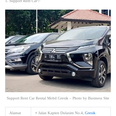
1. Support Rent Car✨
Support Rent Car Rental Mobil Gresik – Photo by Business Site
Alamat
⚡ Jalan Kapten Dulasim No.4,
Gresik