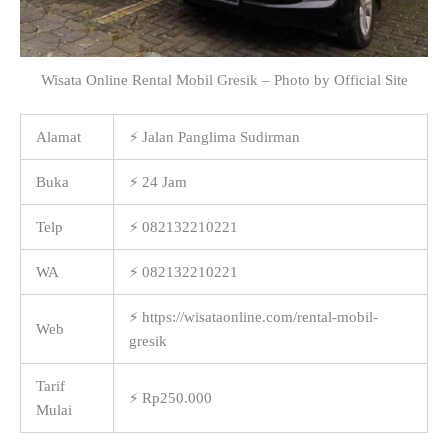
Wisata Online Rental Mobil Gresik – Photo by Official Site
Alamat
⚡ Jalan Panglima Sudirman
Buka
⚡ 24 Jam
Telp
⚡ 082132210221
WA
⚡ 082132210221
⚡ https://wisataonline.com/rental-mobil-
Web
gresik
Tarif
⚡ Rp250.000
Mulai