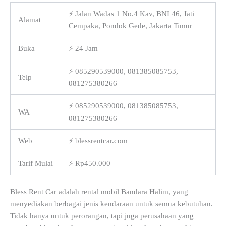
⚡ Jalan Wadas 1 No.4 Kav, BNI 46, Jati
Alamat
Cempaka, Pondok Gede, Jakarta Timur
Buka
⚡ 24 Jam
⚡ 085290539000, 081385085753,
Telp
081275380266
⚡ 085290539000, 081385085753,
WA
081275380266
Web
⚡ blessrentcar.com
Tarif Mulai
⚡ Rp450.000
Bless Rent Car adalah rental mobil Bandara Halim, yang
menyediakan berbagai jenis kendaraan untuk semua kebutuhan.
Tidak hanya untuk perorangan, tapi juga perusahaan yang