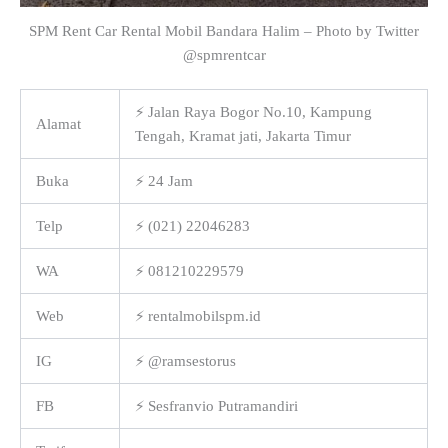
SPM Rent Car Rental Mobil Bandara Halim – Photo by Twitter
@spmrentcar
⚡ Jalan Raya Bogor No.10, Kampung
Alamat
Tengah, Kramat jati, Jakarta Timur
Buka
⚡ 24 Jam
Telp
⚡ (021) 22046283
WA
⚡ 081210229579
Web
⚡ rentalmobilspm.id
IG
⚡ @ramsestorus
FB
⚡ Sesfranvio Putramandiri