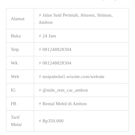
⚡ Jalan Said Perintah, Ahusen, Sirimau,
Alamat
Ambon
Buka
⚡ 24 Jam
Telp
⚡ 081248828304
WA
⚡ 081248828304
Web
⚡ msipahelut1.wixsite.com/website
IG
⚡ @mile_rent_car_ambon
FB
⚡ Rental Mobil di Ambon
Tarif
⚡ Rp350.000
Mulai