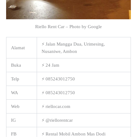
Riello Rent Car – Photo by Google
⚡ Jalan Mangga Dua, Urimesing,
Alamat
Nusaniwe, Ambon
Buka
⚡ 24 Jam
Telp
⚡ 085243012750
WA
⚡ 085243012750
Web
⚡ riellocar.com
IG
⚡ @riellorentcar
FB
⚡ Rental Mobil Ambon Mas Dodi