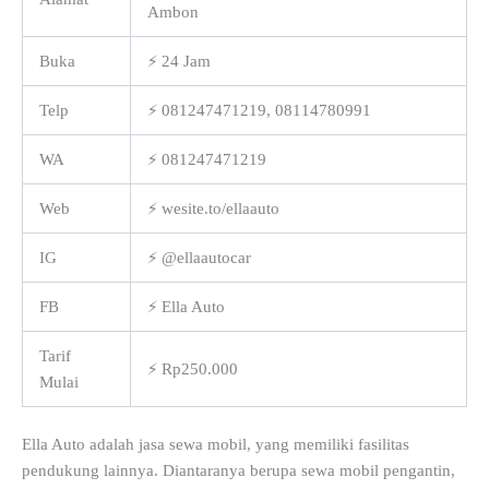
Ambon
Buka
⚡ 24 Jam
Telp
⚡ 081247471219, 08114780991
WA
⚡ 081247471219
Web
⚡ wesite.to/ellaauto
IG
⚡ @ellaautocar
FB
⚡ Ella Auto
Tarif
⚡ Rp250.000
Mulai
Ella Auto adalah jasa sewa mobil, yang memiliki fasilitas
pendukung lainnya. Diantaranya berupa sewa mobil pengantin,