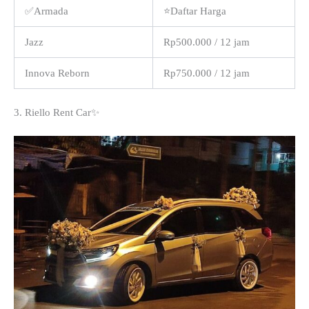
✅Armada
⭐Daftar Harga
Jazz
Rp500.000 / 12 jam
Innova Reborn
Rp750.000 / 12 jam
3. Riello Rent Car✨