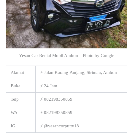
Yesan Car Rental Mobil Ambon – Photo by Google
Alamat
⚡ Jalan Karang Panjang, Sirimau, Ambon
Buka
⚡ 24 Jam
Telp
⚡ 082198350859
WA
⚡ 082198350859
IG
⚡ @yesancorputty18