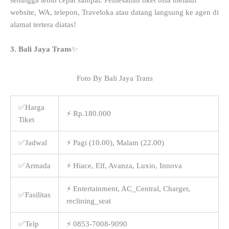
sehingga lebih cepat sampai. Pemesanan tiket bisa melalui
website, WA, telepon, Traveloka atau datang langsung ke agen di
alamat tertera diatas!
3. Bali Jaya Trans
✨
Foto By Bali Jaya Trans
✅Harga
⚡ Rp.180.000
Tiket
✅Jadwal
⚡ Pagi (10.00), Malam (22.00)
✅Armada
⚡ Hiace, Elf, Avanza, Luxio, Innova
⚡ Entertainment, AC_Central, Charger,
✅Fasilitas
reclining_seat
✅Telp
⚡ 0853-7008-9090