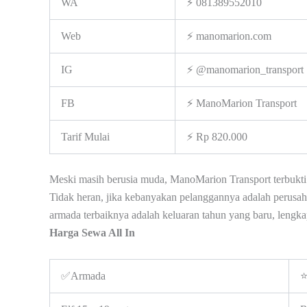
WA
⚡ 081389552010
Web
⚡ manomarion.com
IG
⚡ @manomarion_transport
FB
⚡ ManoMarion Transport
Tarif Mulai
⚡ Rp 820.000
Meski masih berusia muda, ManoMarion Transport terbukti 
Tidak heran, jika kebanyakan pelanggannya adalah perusa
armada terbaiknya adalah keluaran tahun yang baru, lengk
Harga Sewa All In
✅Armada
⭐