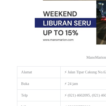
ManoMarion 
Alamat
⚡ Jalan Tipar Cakung No.62
Buka
⚡ 24 jam
Telp
⚡ (021) 4602095, (021) 4