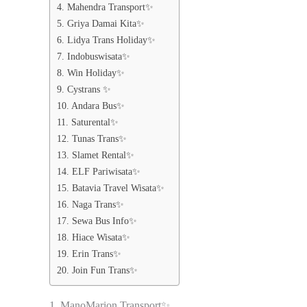
4. Mahendra Transport✨
5. Griya Damai Kita✨
6. Lidya Trans Holiday✨
7. Indobuswisata✨
8. Win Holiday✨
9. Cystrans ✨
10. Andara Bus✨
11. Saturental✨
12. Tunas Trans✨
13. Slamet Rental✨
14. ELF Pariwisata✨
15. Batavia Travel Wisata✨
16. Naga Trans✨
17. Sewa Bus Info✨
18. Hiace Wisata✨
19. Erin Trans✨
20. Join Fun Trans✨
1. ManoMarion Transport✨