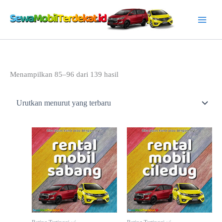
Lewati
ke
konten
Diurutkan
Menampilkan 85–96 dari 139 hasil
menurut
yang
terbaru