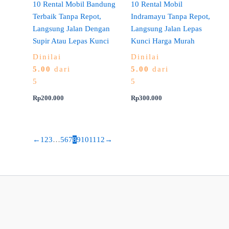
10 Rental Mobil Bandung
10 Rental Mobil
Terbaik Tanpa Repot,
Indramayu Tanpa Repot,
Langsung Jalan Dengan
Langsung Jalan Lepas
Supir Atau Lepas Kunci
Kunci Harga Murah
Dinilai
Dinilai
5.00
dari
5.00
dari
5
5
Rp
200.000
Rp
300.000
←
1
2
3
…
5
6
7
8
9
10
11
12
→